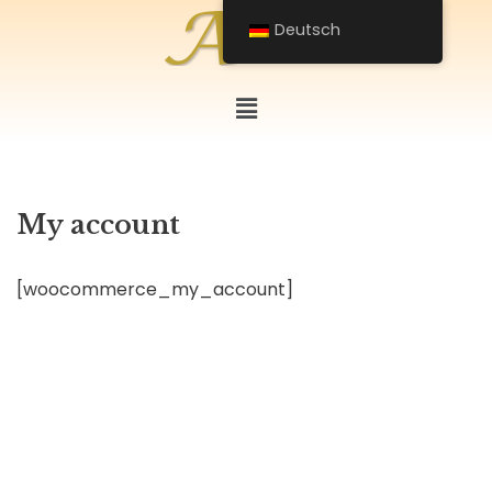
Deutsch
Zum
Inhalt
springen
My account
[woocommerce_my_account]